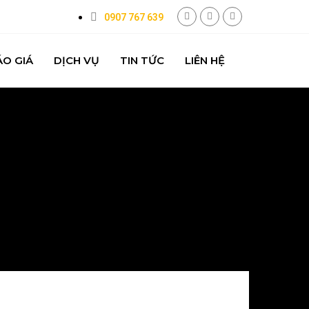
0907 767 639
ÁO GIÁ
DỊCH VỤ
TIN TỨC
LIÊN HỆ